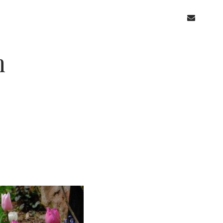
email
n